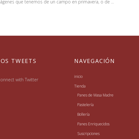
 imágenes que tenemos de un campo en primavera, o de
MOS TWEETS
NAVEGACIÓN
inicio
onnect with Twitter
Tienda
Panes de Masa Madre
Pastelería
Bollería
Panes Enriquecidos
Suscripciones