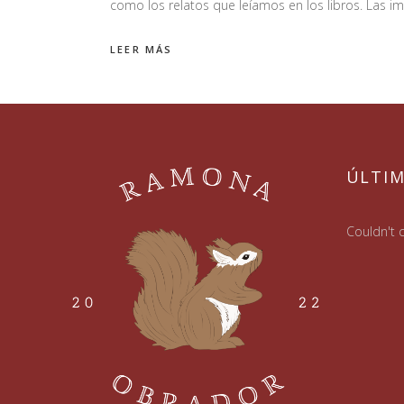
como los relatos que leíamos en los libros. Las
LEER MÁS
ÚLTI
Couldn't c