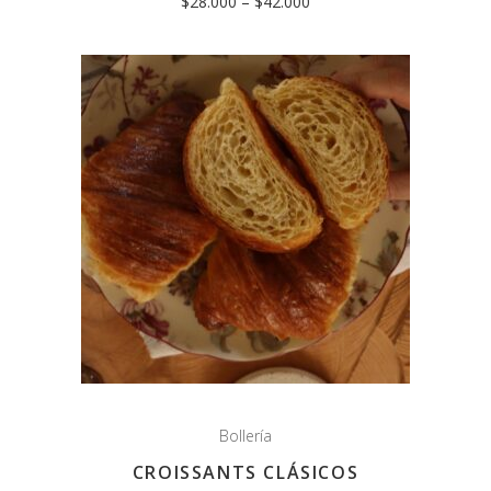
$
28.000
–
$
42.000
Bollería
CROISSANTS CLÁSICOS