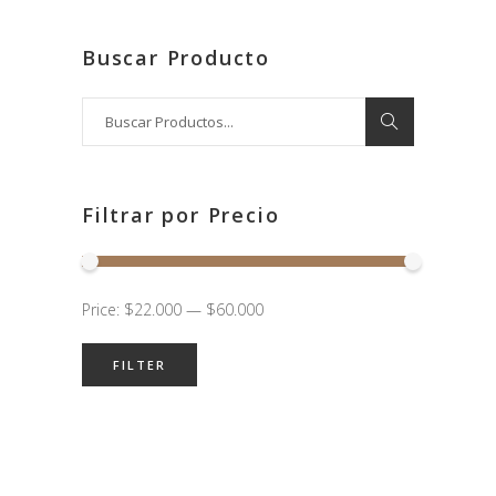
Buscar Producto
Search
for:
Filtrar por Precio
Min
Max
Price:
$22.000
—
$60.000
price
price
FILTER