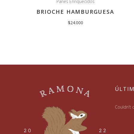
Panes Enriquecidos
BRIOCHE HAMBURGUESA
$
24.000
ÚLTI
Couldn't c