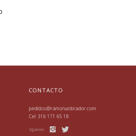
O
CONTACTO
pedidos@ramonaobrador.com
Cel: 316 171 65 18
Síguenos: