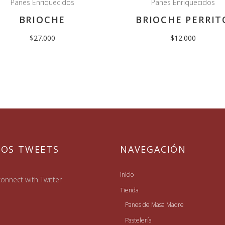
Panes Enriquecidos
Panes Enriquecidos
BRIOCHE
BRIOCHE PERRIT
$
27.000
$
12.000
MOS TWEETS
NAVEGACIÓN
inicio
onnect with Twitter
Tienda
Panes de Masa Madre
Pastelería