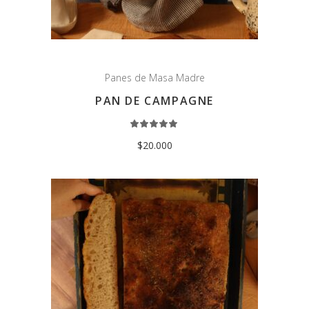
Panes de Masa Madre
PAN DE CAMPAGNE
Rated
5.00
out
$
20.000
of 5