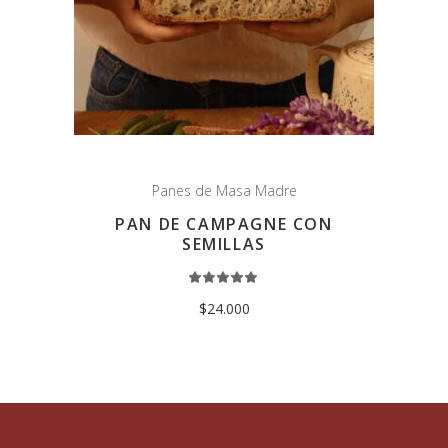
Panes de Masa Madre
PAN DE CAMPAGNE CON
SEMILLAS
Rated
5.00
out
$
24.000
of 5